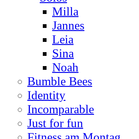
Milla
Jannes
Leia
Sina
Noah
Bumble Bees
Identity
Incomparable
Just for fun
Fitness am Montag