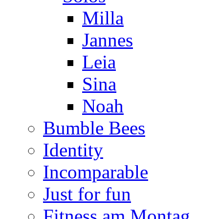
Milla
Jannes
Leia
Sina
Noah
Bumble Bees
Identity
Incomparable
Just for fun
Fitness am Montag