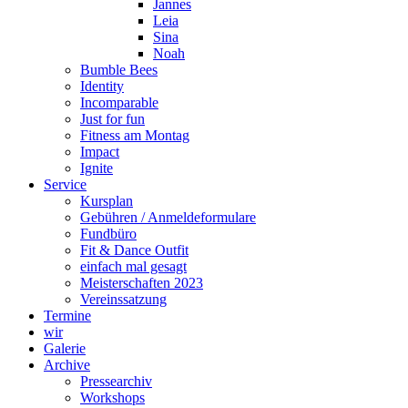
Jannes
Leia
Sina
Noah
Bumble Bees
Identity
Incomparable
Just for fun
Fitness am Montag
Impact
Ignite
Service
Kursplan
Gebühren / Anmeldeformulare
Fundbüro
Fit & Dance Outfit
einfach mal gesagt
Meisterschaften 2023
Vereinssatzung
Termine
wir
Galerie
Archive
Pressearchiv
Workshops