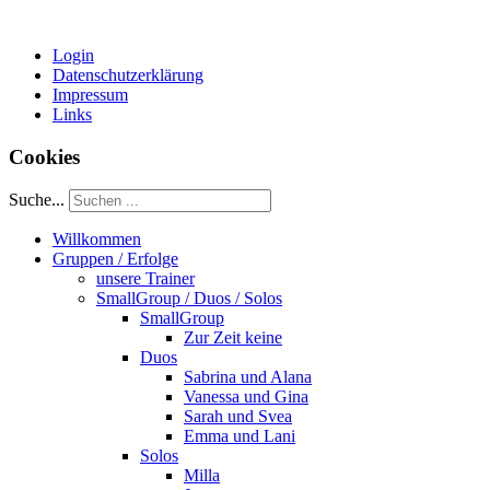
Login
Datenschutzerklärung
Impressum
Links
Cookies
Suche...
Willkommen
Gruppen / Erfolge
unsere Trainer
SmallGroup / Duos / Solos
SmallGroup
Zur Zeit keine
Duos
Sabrina und Alana
Vanessa und Gina
Sarah und Svea
Emma und Lani
Solos
Milla