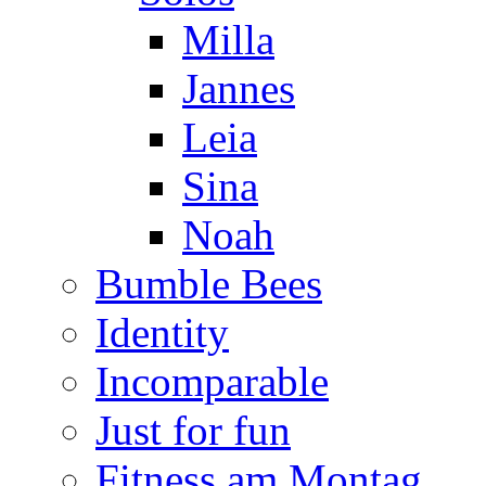
Milla
Jannes
Leia
Sina
Noah
Bumble Bees
Identity
Incomparable
Just for fun
Fitness am Montag