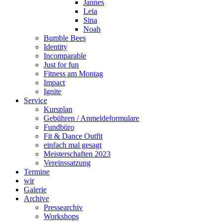
Jannes
Leia
Sina
Noah
Bumble Bees
Identity
Incomparable
Just for fun
Fitness am Montag
Impact
Ignite
Service
Kursplan
Gebühren / Anmeldeformulare
Fundbüro
Fit & Dance Outfit
einfach mal gesagt
Meisterschaften 2023
Vereinssatzung
Termine
wir
Galerie
Archive
Pressearchiv
Workshops