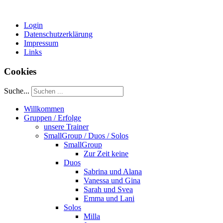
Login
Datenschutzerklärung
Impressum
Links
Cookies
Suche...
Willkommen
Gruppen / Erfolge
unsere Trainer
SmallGroup / Duos / Solos
SmallGroup
Zur Zeit keine
Duos
Sabrina und Alana
Vanessa und Gina
Sarah und Svea
Emma und Lani
Solos
Milla