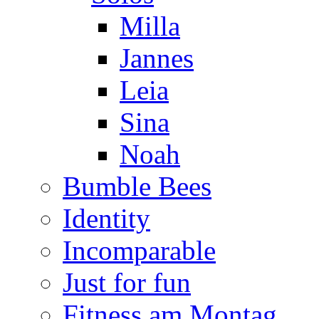
Milla
Jannes
Leia
Sina
Noah
Bumble Bees
Identity
Incomparable
Just for fun
Fitness am Montag