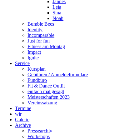
Jannes
Leia
Sina
Noah
Bumble Bees
Identity
Incomparable
Just for fun
Fitness am Montag
Impact
Ignite
Service
Kursplan
Gebühren / Anmeldeformulare
Fundbüro
Fit & Dance Outfit
einfach mal gesagt
Meisterschaften 2023
Vereinssatzung
Termine
wir
Galerie
Archive
Pressearchiv
Workshops