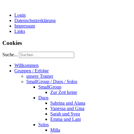
Login
Datenschutzerklärung
Impressum
Links
Cookies
Suche...
Willkommen
Gruppen / Erfolge
unsere Trainer
SmallGroup / Duos / Solos
SmallGroup
Zur Zeit keine
Duos
Sabrina und Alana
Vanessa und Gina
Sarah und Svea
Emma und Lani
Solos
Milla