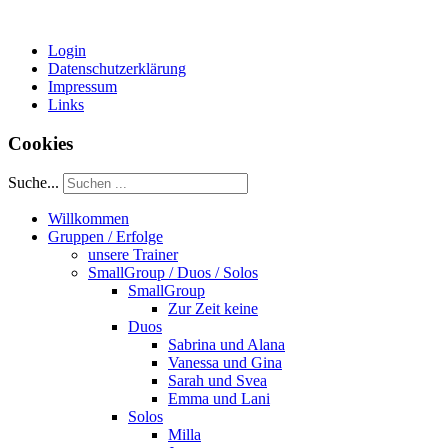
Login
Datenschutzerklärung
Impressum
Links
Cookies
Suche...
Willkommen
Gruppen / Erfolge
unsere Trainer
SmallGroup / Duos / Solos
SmallGroup
Zur Zeit keine
Duos
Sabrina und Alana
Vanessa und Gina
Sarah und Svea
Emma und Lani
Solos
Milla