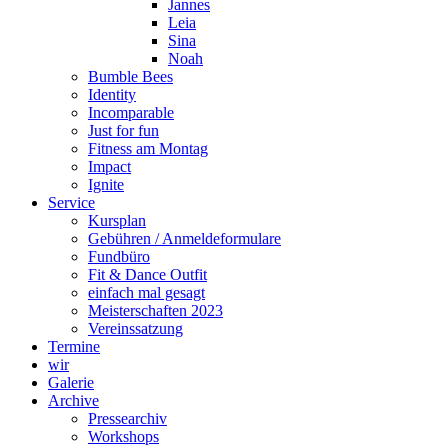
Jannes
Leia
Sina
Noah
Bumble Bees
Identity
Incomparable
Just for fun
Fitness am Montag
Impact
Ignite
Service
Kursplan
Gebühren / Anmeldeformulare
Fundbüro
Fit & Dance Outfit
einfach mal gesagt
Meisterschaften 2023
Vereinssatzung
Termine
wir
Galerie
Archive
Pressearchiv
Workshops