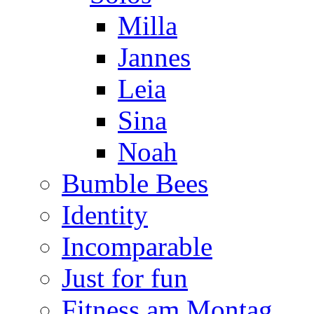
Milla
Jannes
Leia
Sina
Noah
Bumble Bees
Identity
Incomparable
Just for fun
Fitness am Montag