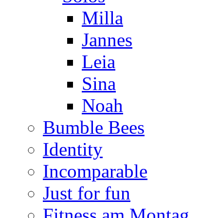
Milla
Jannes
Leia
Sina
Noah
Bumble Bees
Identity
Incomparable
Just for fun
Fitness am Montag