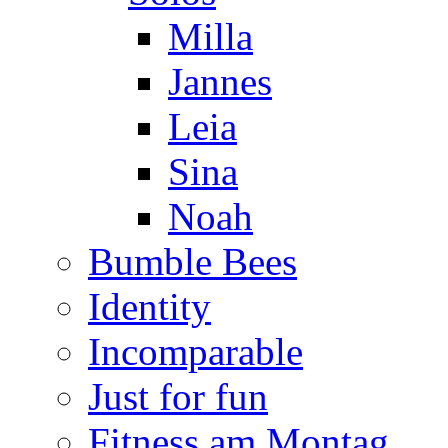
Milla
Jannes
Leia
Sina
Noah
Bumble Bees
Identity
Incomparable
Just for fun
Fitness am Montag