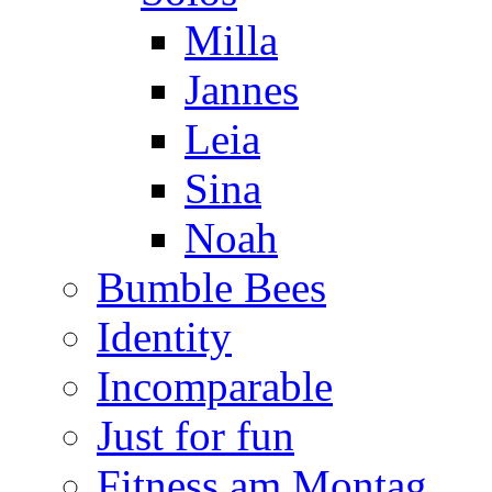
Milla
Jannes
Leia
Sina
Noah
Bumble Bees
Identity
Incomparable
Just for fun
Fitness am Montag