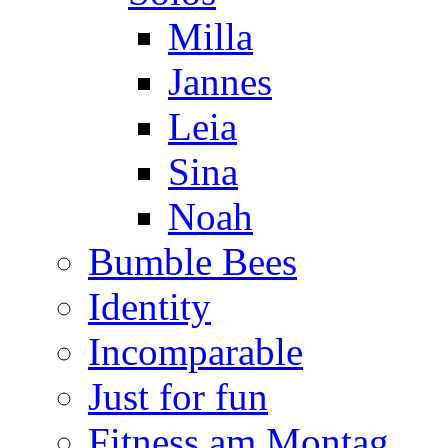
Milla
Jannes
Leia
Sina
Noah
Bumble Bees
Identity
Incomparable
Just for fun
Fitness am Montag